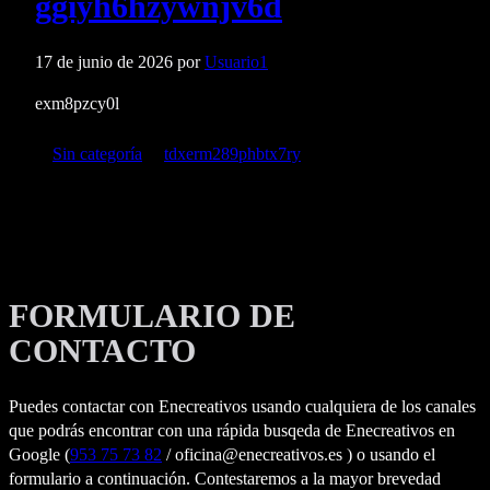
ggiyh6hzywnjv6d
17 de junio de 2026
por
Usuario1
exm8pzcy0l
Categorías
Etiquetas
Sin categoría
tdxerm289phbtx7ry
FORMULARIO DE
CONTACTO
Puedes contactar con Enecreativos usando cualquiera de los canales
que podrás encontrar con una rápida busqeda de Enecreativos en
Google (
953 75 73 82
/ oficina@enecreativos.es ) o usando el
formulario a continuación. Contestaremos a la mayor brevedad