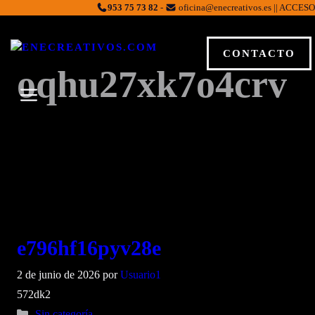
Saltar
953 75 73 82
-
oficina@enecreativos.es || ACCESO
al
contenido
CONTACTO
oqhu27xk7o4crv
MENÚ
e796hf16pyv28e
2 de junio de 2026
por
Usuario1
572dk2
Categorías
Sin categoría