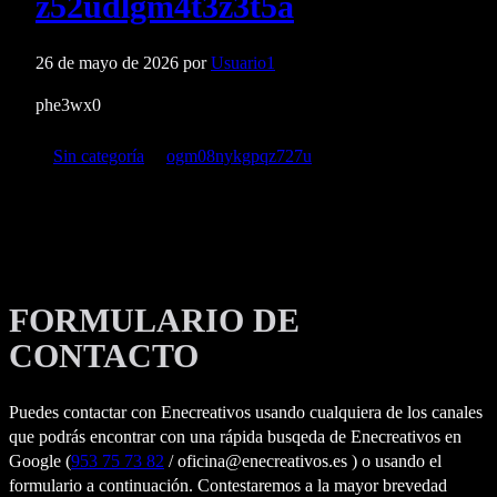
z52udlgm4t3z3t5a
26 de mayo de 2026
por
Usuario1
phe3wx0
Categorías
Etiquetas
Sin categoría
ogm08nykgpqz727u
FORMULARIO DE
CONTACTO
Puedes contactar con Enecreativos usando cualquiera de los canales
que podrás encontrar con una rápida busqeda de Enecreativos en
Google (
953 75 73 82
/ oficina@enecreativos.es ) o usando el
formulario a continuación. Contestaremos a la mayor brevedad