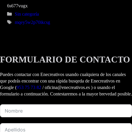
6s677vugx
Categorías
Sin categoría
Etiquetas
mqey5w2p70ikcsg
FORMULARIO DE CONTACTO
Puedes contactar con Enecreativos usando cualquiera de los canales
que podrás encontrar con una rápida busqeda de Enecreativos en
Google (
953 75 73 82
/ oficina@enecreativos.es ) o usando el
formulario a continuación. Contestaremos a la mayor brevedad posible.