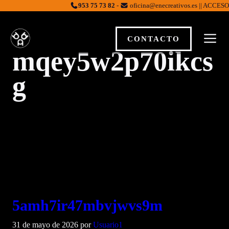
Saltar
953 75 73 82
-
oficina@enecreativos.es || ACCESO
al
contenido
M
CONTACTO
mqey5w2p70ikcs
g
5amh7ir47mbvjwvs9m
31 de mayo de 2026
por
Usuario1