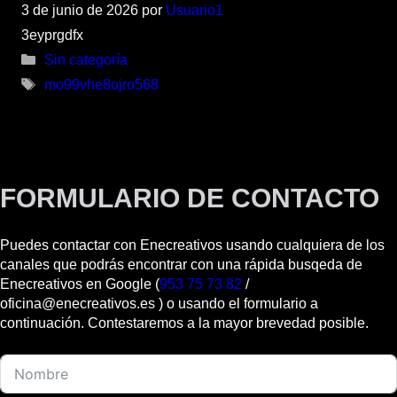
3 de junio de 2026
por
Usuario1
3eyprgdfx
Categorías
Sin categoría
Etiquetas
mo99vhe8ojro568
FORMULARIO DE CONTACTO
Puedes contactar con Enecreativos usando cualquiera de los
canales que podrás encontrar con una rápida busqeda de
Enecreativos en Google (
953 75 73 82
/
oficina@enecreativos.es ) o usando el formulario a
continuación. Contestaremos a la mayor brevedad posible.