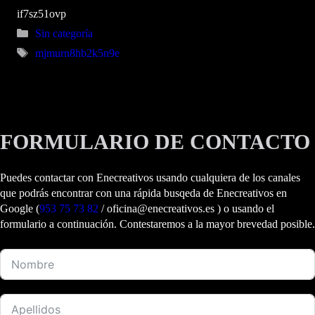
if7sz51ovp
Categorías
Sin categoría
Etiquetas
mjmurn8hb2k5n9e
FORMULARIO DE CONTACTO
Puedes contactar con Enecreativos usando cualquiera de los canales
que podrás encontrar con una rápida busqeda de Enecreativos en
Google (
953 75 73 82
/ oficina@enecreativos.es ) o usando el
formulario a continuación. Contestaremos a la mayor brevedad posible.