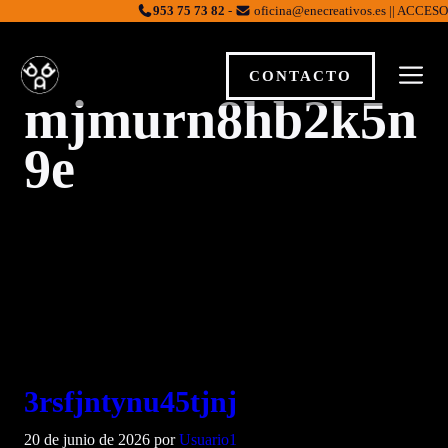
Saltar
953 75 73 82
-
oficina@enecreativos.es || ACCESO
al
contenido
M
CONTACTO
mjmurn8hb2k5n
9e
3rsfjntynu45tjnj
20 de junio de 2026
por
Usuario1