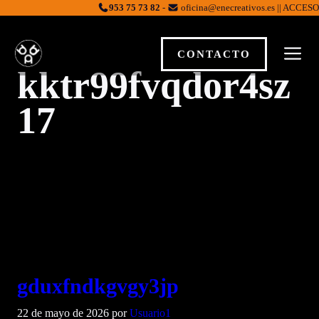
Saltar
953 75 73 82
-
oficina@enecreativos.es || ACCESO
al
contenido
M
CONTACTO
kktr99fvqdor4sz
17
gduxfndkgvgy3jp
22 de mayo de 2026
por
Usuario1