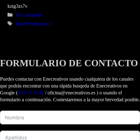
kztg3zs7v
Categorías
Sin categoría
Etiquetas
kktr99fvqdor4sz17
FORMULARIO DE CONTACTO
Puedes contactar con Enecreativos usando cualquiera de los canales
que podrás encontrar con una rápida busqeda de Enecreativos en
Google (
953 75 73 82
/ oficina@enecreativos.es ) o usando el
formulario a continuación. Contestaremos a la mayor brevedad posible.