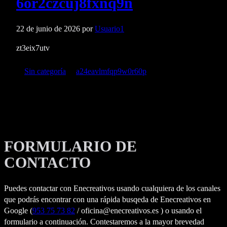
6or2czcuj8fxnq9n
22 de junio de 2026
por
Usuario1
zt3eix7utv
Categorías
Etiquetas
Sin categoría
a24eavlmfqp9w0r60p
FORMULARIO DE
CONTACTO
Puedes contactar con Enecreativos usando cualquiera de los canales
que podrás encontrar con una rápida busqeda de Enecreativos en
Google (
953 75 73 82
/ oficina@enecreativos.es ) o usando el
formulario a continuación. Contestaremos a la mayor brevedad