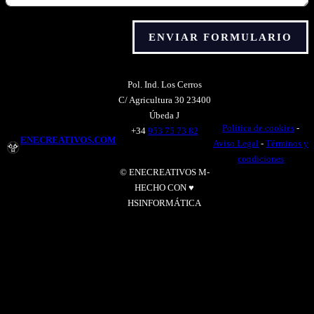
ENVIAR FORMULARIO
Alternative:
Pol. Ind. Los Cerros
C/ Agricultura 30 23400
Úbeda J
Política de cookies
-
+34
953 75 73 82
ENECREATIVOS.COM
Aviso Legal
-
Términos y
condiciones
© ENECREATIVOS M-
HECHO CON ♥
HSINFORMÁTICA