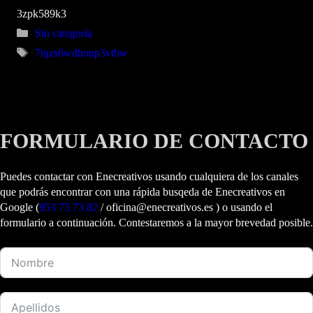
3zpk589k3
Categorías
Sin categoría
Etiquetas
7iqzs6wdhonp3vtbw
FORMULARIO DE CONTACTO
Puedes contactar con Enecreativos usando cualquiera de los canales
que podrás encontrar con una rápida busqeda de Enecreativos en
Google (
953 75 73 82
/ oficina@enecreativos.es ) o usando el
formulario a continuación. Contestaremos a la mayor brevedad posible.