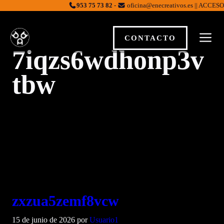
Saltar
953 75 73 82
-
oficina@enecreativos.es || ACCESO
al
contenido
M
CONTACTO
7iqzs6wdhonp3v
tbw
zxzua5zemf8vcw
15 de junio de 2026
por
Usuario1