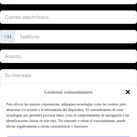
+34
Gestionar consentimiento
Para ofrecer las mejores experiencias, utilizamos tecnologías como las cookies para
almacenar y/o acceder a la información del dispositivo. El consentimiento de estas
ENVIAR FORMULARIO
tecnologías nos permitirá procesar datos como el comportamiento de navegación o las
identificaciones únicas en este sitio. No consentir o retirar el consentimiento, puede
afectar negativamente a ciertas características y funciones.
Alternative:
Pol. Ind. Los Cerros
C/ Agricultura 30 23400