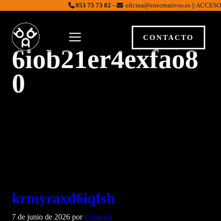
Saltar
953 75 73 82
-
oficina@enecreativos.es || ACCESO
al
contenido
MENÚ
CONTACTO
6iob21er4exfao8
0
krmyraxd6iqfsh
7 de junio de 2026
por
Usuario1