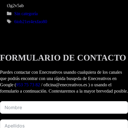
t3g2v5ab
Categorías
Sin categoría
Etiquetas
6iob21er4exfao80
FORMULARIO DE CONTACTO
Puedes contactar con Enecreativos usando cualquiera de los canales
que podrás encontrar con una rápida busqeda de Enecreativos en
Google (
953 75 73 82
/ oficina@enecreativos.es ) o usando el
formulario a continuación. Contestaremos a la mayor brevedad posible.