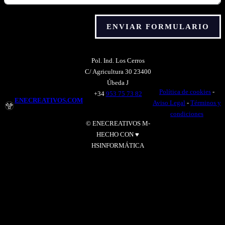
ENVIAR FORMULARIO
Alternative:
Pol. Ind. Los Cerros
C/ Agricultura 30 23400
Úbeda J
Política de cookies
-
+34
953 75 73 82
ENECREATIVOS.COM
Aviso Legal
-
Términos y
condiciones
© ENECREATIVOS M-
HECHO CON ♥
HSINFORMÁTICA