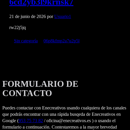
6cd2yb3l9krnsk7
21 de junio de 2026
por
Usuario1
rw22j5jq
Categorías
Etiquetas
Sin categoría
06p8kfmp2a7u2p5l
FORMULARIO DE
CONTACTO
Puedes contactar con Enecreativos usando cualquiera de los canales
que podrás encontrar con una rápida busqeda de Enecreativos en
Google (
953 75 73 82
/ oficina@enecreativos.es ) o usando el
formulario a continuación. Contestaremos a la mayor brevedad