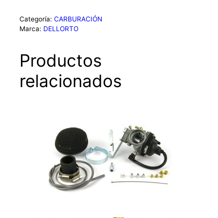
l
t
Categoría:
CARBURACIÓN
e
Marca:
DELLORTO
r
n
Productos
a
t
relacionados
i
v
e
: