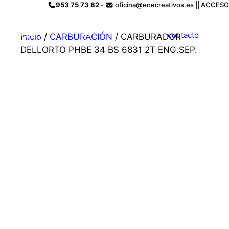
Saltar
953 75 73 82
-
oficina@enecreativos.es || ACCESO
al
contenido
Menú
contacto
Inicio
/
CARBURACIÓN
/ CARBURADOR
DELLORTO PHBE 34 BS 6831 2T ENG.SEP.