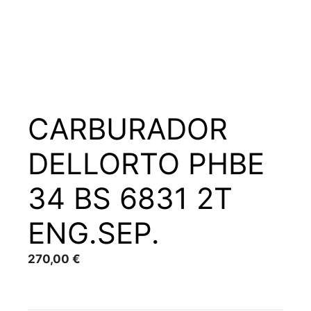
CARBURADOR
DELLORTO PHBE
34 BS 6831 2T
ENG.SEP.
270,00
€
A