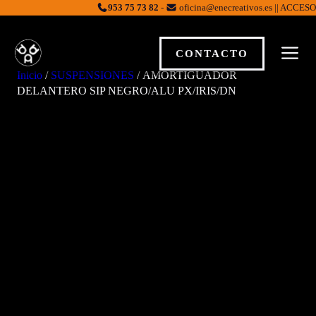
Saltar
953 75 73 82
-
oficina@enecreativos.es || ACCESO
al
contenido
M
CONTACTO
Inicio
/
SUSPENSIONES
/ AMORTIGUADOR
DELANTERO SIP NEGRO/ALU PX/IRIS/DN