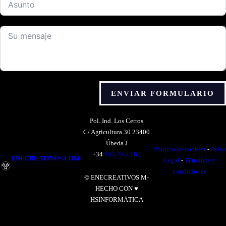
ENVIAR FORMULARIO
Alternative:
Pol. Ind. Los Cerros
C/ Agricultura 30 23400
Úbeda J
Política de cookies
-
Aviso
+34
953 75 73 82
ENECREATIVOS.COM
Legal
-
Términos y
condiciones
© ENECREATIVOS M-
HECHO CON ♥
HSINFORMÁTICA