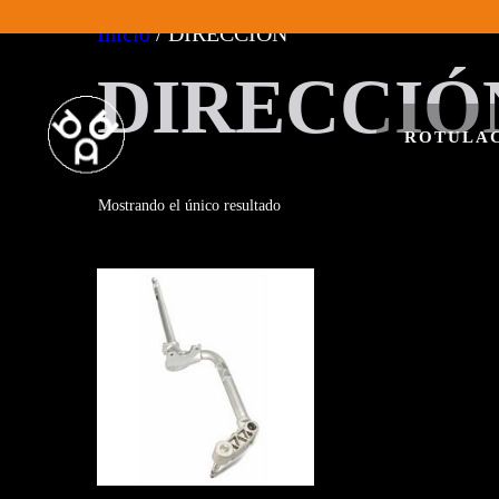
Saltar
Inicio
/ DIRECCIÓN
al
DIRECCIÓ
contenido
ROTULAC
Mostrando el único resultado