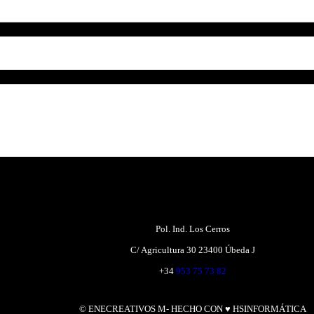
Pol. Ind. Los Cerros
C/ Agricultura 30 23400 Úbeda J
+34
953 75 73 82
© ENECREATIVOS M- HECHO CON ♥ HSINFORMÁTICA