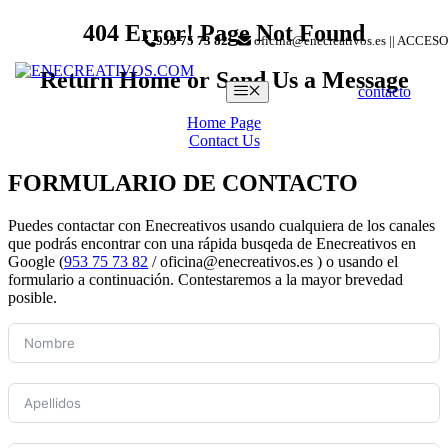
Saltar
404 Error! Page Not Found
953 75 73 82
-
oficina@enecreativos.es || ACCESO
al
contenido
Return Home or Send Us a Message
Menú
contacto
Home Page
Contact Us
FORMULARIO DE CONTACTO
Puedes contactar con Enecreativos usando cualquiera de los canales
que podrás encontrar con una rápida busqeda de Enecreativos en
Google (
953 75 73 82
/ oficina@enecreativos.es ) o usando el
formulario a continuación. Contestaremos a la mayor brevedad
posible.