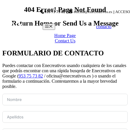
Saltar
404 Error! Page Not Found
953 75 73 82
-
oficina@enecreativos.es || ACCESO
al
contenido
Return Home or Send Us a Message
Menú
contacto
Home Page
Contact Us
FORMULARIO DE CONTACTO
Puedes contactar con Enecreativos usando cualquiera de los canales
que podrás encontrar con una rápida busqeda de Enecreativos en
Google (
953 75 73 82
/ oficina@enecreativos.es ) o usando el
formulario a continuación. Contestaremos a la mayor brevedad
posible.