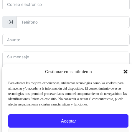
+34
Gestionar consentimiento
Para ofrecer las mejores experiencias, utilizamos tecnologías como las cookies para
ENVIAR FORMULARIO
almacenar y/o acceder a la información del dispositivo. El consentimiento de estas
tecnologías nos permitirá procesar datos como el comportamiento de navegación o las
identificaciones únicas en este sitio. No consentir o retirar el consentimiento, puede
Pol. Ind. Los Cerros
afectar negativamente a ciertas características y funciones.
C/ Agricultura 30 23400
Úbeda J
Política de cookies
-
+34
953 75 73 82
ENECREATIVOS.COM
Aviso Legal
-
Términos y
Aceptar
condiciones
© ENECREATIVOS M-