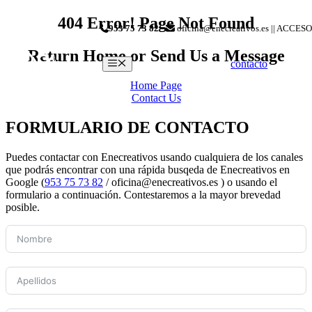
Saltar
404 Error! Page Not Found
953 75 73 82
-
oficina@enecreativos.es || ACCESO
al
contenido
Return Home or Send Us a Message
Menú
contacto
Home Page
Contact Us
FORMULARIO DE CONTACTO
Puedes contactar con Enecreativos usando cualquiera de los canales
que podrás encontrar con una rápida busqeda de Enecreativos en
Google (
953 75 73 82
/ oficina@enecreativos.es ) o usando el
formulario a continuación. Contestaremos a la mayor brevedad
posible.