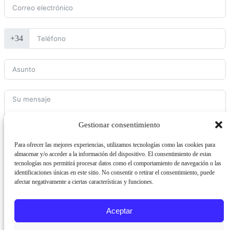
+34
Gestionar consentimiento
Para ofrecer las mejores experiencias, utilizamos tecnologías como las cookies para
ENVIAR FORMULARIO
almacenar y/o acceder a la información del dispositivo. El consentimiento de estas
tecnologías nos permitirá procesar datos como el comportamiento de navegación o las
identificaciones únicas en este sitio. No consentir o retirar el consentimiento, puede
Pol. Ind. Los Cerros
afectar negativamente a ciertas características y funciones.
C/ Agricultura 30 23400
Úbeda J
Política de cookies
-
+34
953 75 73 82
ENECREATIVOS.COM
Aviso Legal
-
Términos y
Aceptar
condiciones
© ENECREATIVOS M-