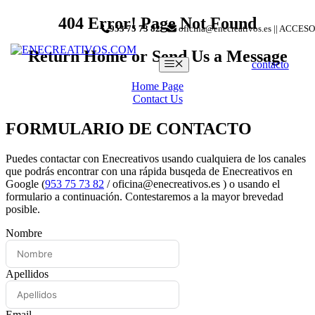
Saltar
404 Error! Page Not Found
953 75 73 82
-
oficina@enecreativos.es || ACCESO
al
contenido
Return Home or Send Us a Message
Menú
contacto
Home Page
Contact Us
FORMULARIO DE CONTACTO
Puedes contactar con Enecreativos usando cualquiera de los canales
que podrás encontrar con una rápida busqeda de Enecreativos en
Google (
953 75 73 82
/ oficina@enecreativos.es ) o usando el
formulario a continuación. Contestaremos a la mayor brevedad
posible.
Nombre
Apellidos
Email